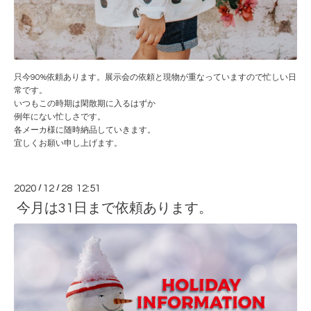
只今90%依頼あります。展示会の依頼と現物が重なっていますので忙しい日
常です。
いつもこの時期は閑散期に入るはずか
例年にない忙しさです。
各メーカ様に随時納品していきます。
宜しくお願い申し上げます。
2020
/
12
/
28 12:51
今月は31日まで依頼あります。