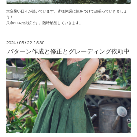
大変暑い日々が続いています。皆様体調に気をつけて頑張っていきましょ
う！
只今80%の依頼です。随時納品していきます。
2024
/
05
/
22 15:30
パターン作成と修正とグレーディング依頼中