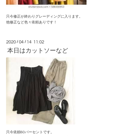
只今修正が終わりグレーディングに入ります。
他修正など色々依頼ありです！
2020
/
04
/
14 11:02
本日はカットソーなど
只今依頼60パーセントです。