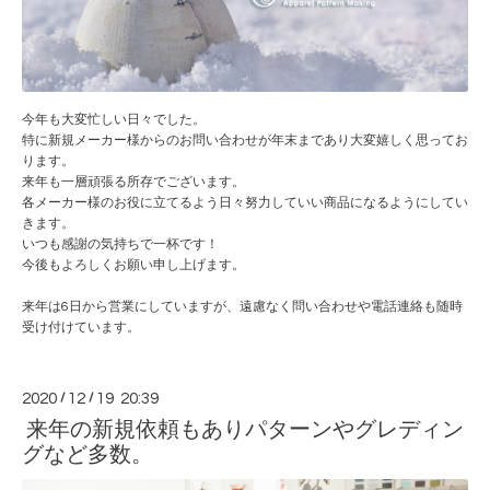
今年も大変忙しい日々でした。
特に新規メーカー様からのお問い合わせが年末まであり大変嬉しく思ってお
ります。
来年も一層頑張る所存でございます。
各メーカー様のお役に立てるよう日々努力していい商品になるようにしてい
きます。
いつも感謝の気持ちで一杯です！
今後もよろしくお願い申し上げます。
来年は6日から営業にしていますが、遠慮なく問い合わせや電話連絡も随時
受け付けています。
2020
/
12
/
19 20:39
来年の新規依頼もありパターンやグレディン
グなど多数。